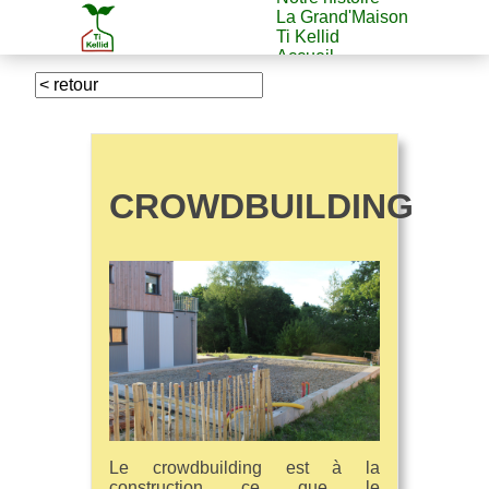
La Grand'Maison
Ti Kellid
Accueil
CROWDBUILDING
Le crowdbuilding est à la
construction ce que le