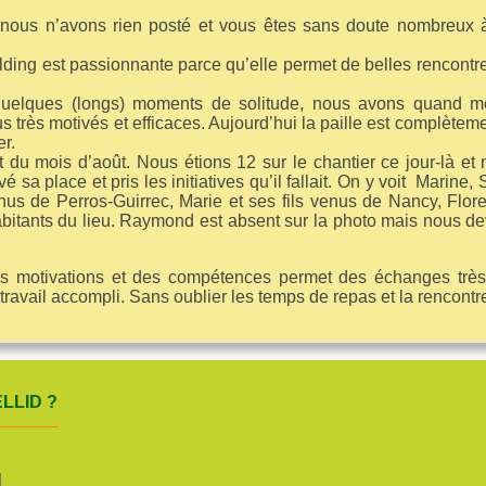
 nous n’avons rien posté et vous êtes sans doute nombreux
ing est passionnante parce qu’elle permet de belles rencontres m
quelques (longs) moments de solitude, nous avons quand 
s très motivés et efficaces. Aujourd’hui la paille est complèteme
r.
 du mois d’août. Nous étions 12 sur le chantier ce jour-là et n
sa place et pris les initiatives qu’il fallait. On y voit Marine,
enus de Perros-Guirrec, Marie et ses fils venus de Nancy, Flo
habitants du lieu. Raymond est absent sur la photo mais nous 
des motivations et des compétences permet des échanges très
 travail accompli. Sans oublier les temps de repas et la rencontr
LLID ?