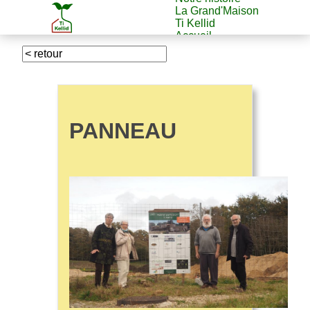
La Grand'Maison
Ti Kellid
Accueil
PANNEAU