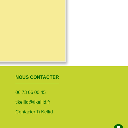
NOUS CONTACTER
06 73 06 00 45
tikellid@tikellid.fr
Contacter Ti Kellid