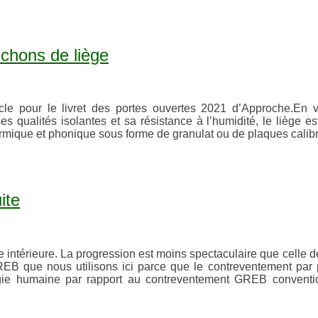
uchons de liège
icle pour le livret des portes ouvertes 2021 d’Approche.En vo
es qualités isolantes et sa résistance à l’humidité, le liège es
thermique et phonique sous forme de granulat ou de plaques calib
ite
e intérieure. La progression est moins spectaculaire que celle d
REB que nous utilisons ici parce que le contreventement pa
ie humaine par rapport au contreventement GREB convention