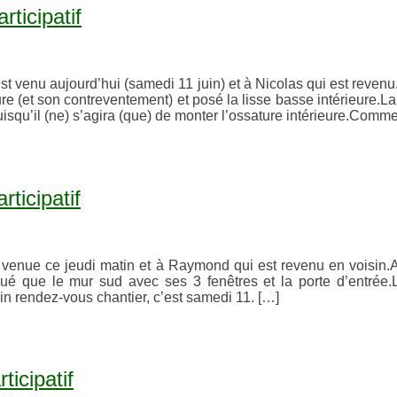
ticipatif
t venu aujourd’hui (samedi 11 juin) et à Nicolas qui est reven
ure (et son contreventement) et posé la lisse basse intérieure.L
uisqu’il (ne) s’agira (que) de monter l’ossature intérieure.Com
ticipatif
 venue ce jeudi matin et à Raymond qui est revenu en voisin.
qué que le mur sud avec ses 3 fenêtres et la porte d’entrée.
in rendez-vous chantier, c’est samedi 11. […]
ticipatif