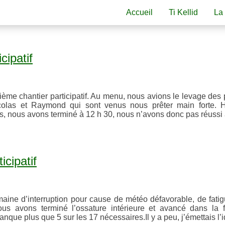
Accueil
Ti Kellid
La
cipatif
xième chantier participatif. Au menu, nous avions le levage des
icolas et Raymond qui sont venus nous prêter main forte.
, nous avons terminé à 12 h 30, nous n’avons donc pas réussi 
icipatif
maine d’interruption pour cause de météo défavorable, de fati
ous avons terminé l’ossature intérieure et avancé dans la f
nque plus que 5 sur les 17 nécessaires.Il y a peu, j’émettais l’