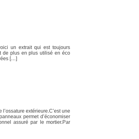
ici un extrait qui est toujours
t de plus en plus utilisé en éco
rées […]
e l’ossature extérieure.C’est une
r panneaux permet d’économiser
nel assuré par le mortier.Par