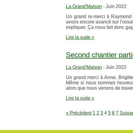
La Grand'Maison
- Juin 2022
Un grand re-merci à Raymond qu
avons encore avancé sur l’ossatu
expliquer. Ça nous fait donc ga
Lire la suite »
Second chantier partic
La Grand'Maison
- Juin 2022
Un grand merci à Anne, Brigitt
Même si nous sommes heureux d’
alors que nous venons de trave
Lire la suite »
« Précédent
1
2
3
4
5
6
7
Suivan