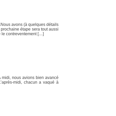
u.Nous avons (à quelques détails
a prochaine étape sera tout aussi
me le contreventement […]
A midi, nous avions bien avancé
L’après-midi, chacun a vaqué à